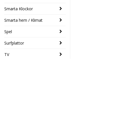
Smarta Klockor
Smarta hem / Klimat
Spel
Surfplattor
TV
SENASTE
Trust Tanor
- 46%
1080p Full
HD Webcam
Elektronikhuset Ljud&Dat
549 SEK
Drottninggatan 39
299 SEK
46133 Trollhättan
Södra Drottninggatan 4
Toshiba
45140 Uddevalla
- 14%