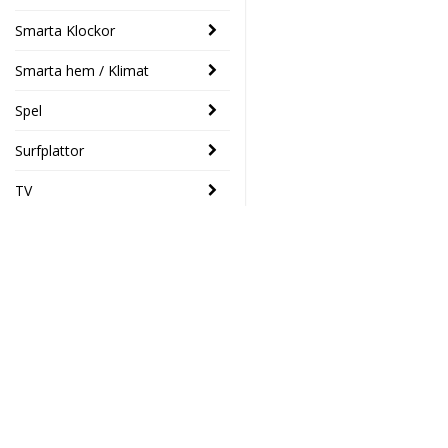
Smarta Klockor
Smarta hem / Klimat
Spel
Surfplattor
TV
SENASTE
Trust Tanor
- 46%
1080p Full
HD Webcam
Elektronikhuset Ljud&Dat
549 SEK
Drottninggatan 39
299 SEK
46133 Trollhättan
Södra Drottninggatan 4
Toshiba
45140 Uddevalla
- 14%