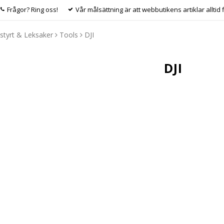
Frågor? Ring oss!
Vår målsättning är att webbutikens artiklar alltid 
styrt & Leksaker
Tools
DJI
DJI