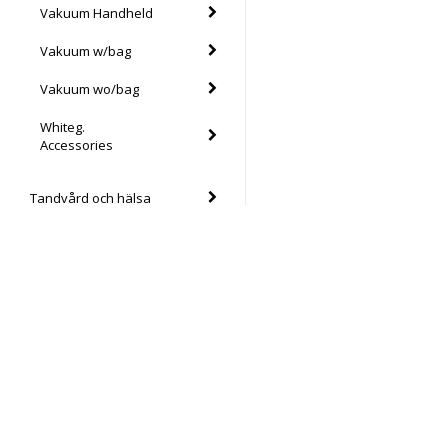
Vakuum Handheld
Vakuum w/bag
Vakuum wo/bag
Whiteg.
Accessories
Tandvård och hälsa
Tillbehör kök
Verktyg
Kabinett/nätdel/kylning
Elektronikhuset Ljud&Dat
Kablage
Drottninggatan 39
46133 Trollhättan
Kampanj!
Södra Drottninggatan 4
45140 Uddevalla