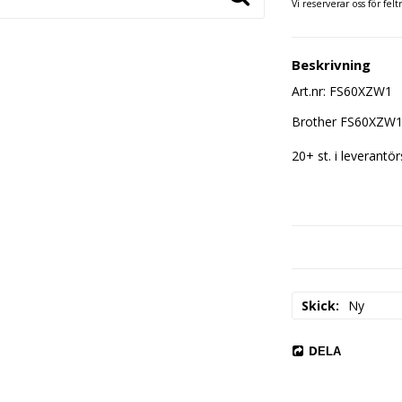
Vi reserverar oss för felt
Beskrivning
Art.nr: FS60XZW1
Brother FS60XZW1 
20+ st. i leverantö
Skick
Ny
DELA