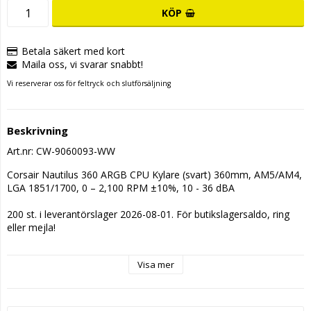
KÖP
Betala säkert med kort
Maila oss, vi svarar snabbt!
Vi reserverar oss för feltryck och slutförsäljning
Beskrivning
Art.nr: CW-9060093-WW
Corsair Nautilus 360 ARGB CPU Kylare (svart) 360mm, AM5/AM4, 
LGA 1851/1700, 0 – 2,100 RPM ±10%, 10 - 36 dBA
200 st. i leverantörslager 2026-08-01. För butikslagersaldo, ring 
eller mejla!
Visa mer