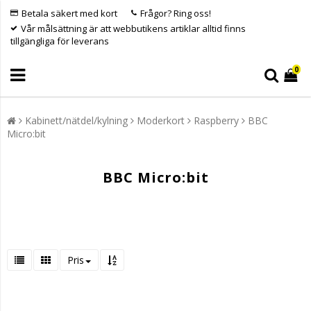
Betala säkert med kort
Frågor? Ring oss!
Vår målsättning är att webbutikens artiklar alltid finns
tillgängliga för leverans
0
Kabinett/nätdel/kylning
Moderkort
Raspberry
BBC
Micro:bit
BBC Micro:bit
Pris