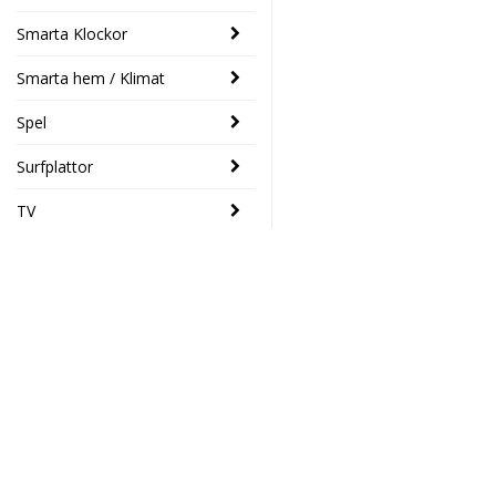
Smarta Klockor
Smarta hem / Klimat
Spel
Surfplattor
TV
SENASTE
Nedis
- 17%
SmartLife
Väggbrytare,
Elektronikhuset Ljud&Dat
Wi-Fi (Gardin
Drottninggatan 39
/ slutare /
46133 Trollhättan
solskydd)
Södra Drottninggatan 4
419 SEK
349 SEK
45140 Uddevalla