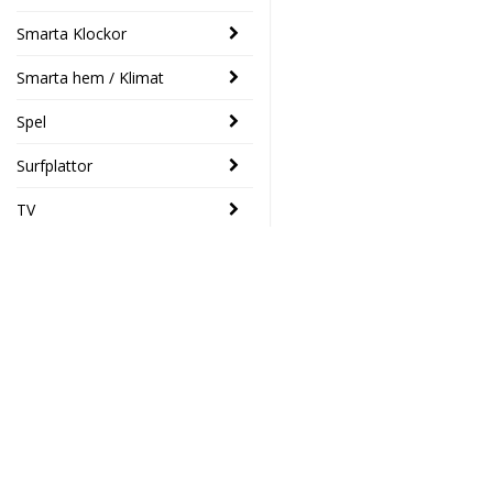
Smarta Klockor
Smarta hem / Klimat
Spel
Surfplattor
TV
SENASTE
Trust Tanor
- 46%
1080p Full
HD Webcam
Elektronikhuset Ljud&Dat
549 SEK
Drottninggatan 39
299 SEK
46133 Trollhättan
Södra Drottninggatan 4
Toshiba
45140 Uddevalla
- 14%