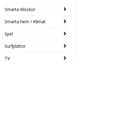
Smarta Klockor
Smarta hem / Klimat
Spel
Surfplattor
TV
SENASTE
Logitech
- 33%
POP-mus
med emoji-
Elektronikhuset Ljud&Dat
knapp Svart
Drottninggatan 39
389 SEK
259 SEK
46133 Trollhättan
Södra Drottninggatan 4
45140 Uddevalla