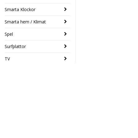
Smarta Klockor
Smarta hem / Klimat
Spel
Surfplattor
TV
SENASTE
Logitech
- 33%
POP-mus
med emoji-
Elektronikhuset Ljud&Dat
knapp Svart
Drottninggatan 39
389 SEK
259 SEK
46133 Trollhättan
Södra Drottninggatan 4
45140 Uddevalla