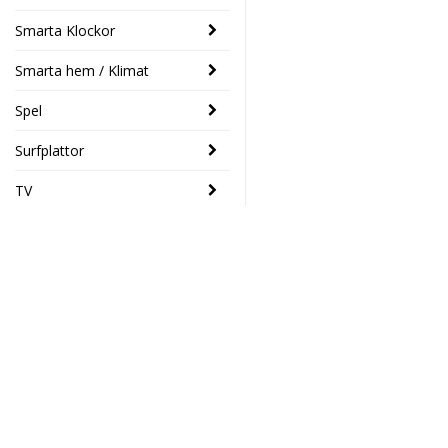
Smarta Klockor
Smarta hem / Klimat
Spel
Surfplattor
TV
SENASTE
Logitech
- 33%
POP-mus
med emoji-
Elektronikhuset Ljud&Dat
knapp Svart
Drottninggatan 39
389 SEK
259 SEK
46133 Trollhättan
Södra Drottninggatan 4
45140 Uddevalla