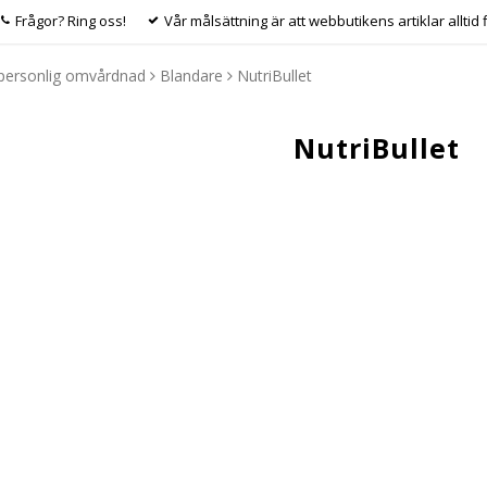
Frågor? Ring oss!
Vår målsättning är att webbutikens artiklar alltid 
 personlig omvårdnad
Blandare
NutriBullet
NutriBullet