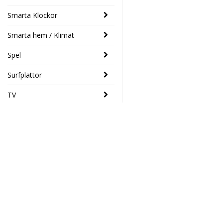
Smarta Klockor
Smarta hem / Klimat
Spel
Surfplattor
TV
SENASTE
Nedis
- 17%
SmartLife
Väggbrytare,
Elektronikhuset Ljud&Dat
Wi-Fi (Gardin
Drottninggatan 39
/ slutare /
46133 Trollhättan
solskydd)
Södra Drottninggatan 4
419 SEK
349 SEK
45140 Uddevalla