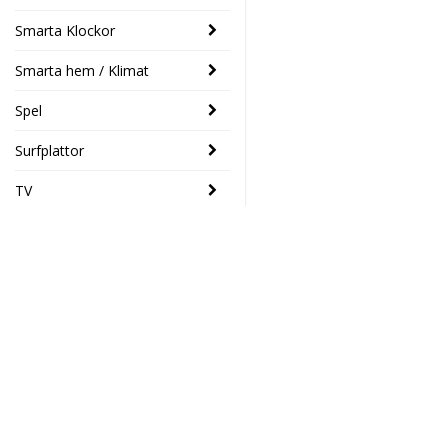
Smarta Klockor
Smarta hem / Klimat
Spel
Surfplattor
TV
SENASTE
Nedis
- 17%
SmartLife
Väggbrytare,
Elektronikhuset Ljud&Dat
Wi-Fi (Gardin
Drottninggatan 39
/ slutare /
46133 Trollhättan
solskydd)
Södra Drottninggatan 4
419 SEK
349 SEK
45140 Uddevalla