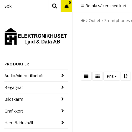
0
Betala säkert med kort
Outlet
Smartphones o
Din varukorg är tom
PRODUKTER
Audio/Video tillbehör
Pris
Begagnat
Bildskärm
Grafikkort
Hem & Hushåll