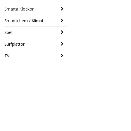
Smarta Klockor
Smarta hem / Klimat
Spel
Surfplattor
TV
SENASTE
Logitech
- 33%
POP-mus
med emoji-
Elektronikhuset Ljud&Dat
knapp Svart
Drottninggatan 39
389 SEK
259 SEK
46133 Trollhättan
Södra Drottninggatan 4
45140 Uddevalla