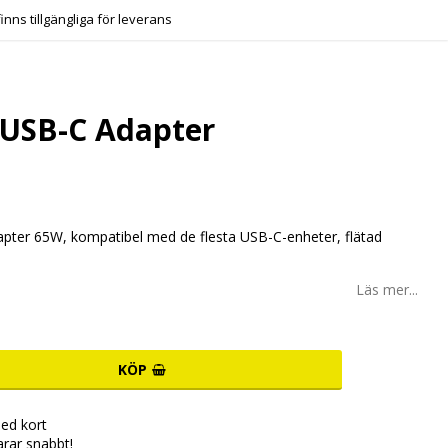
finns tillgängliga för leverans
USB-C Adapter
ter 65W, kompatibel med de flesta USB-C-enheter, flätad
Läs mer...
KÖP
ed kort
arar snabbt!