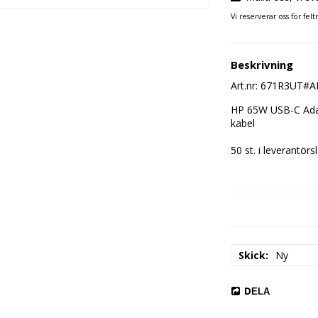
Vi reserverar oss för felt
Beskrivning
Art.nr: 671R3UT#
HP 65W USB-C Adap
kabel
50 st. i leverantörs
Skick
Ny
DELA