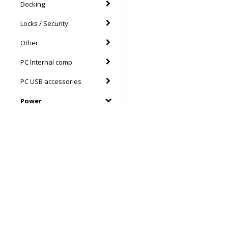
Docking
Locks / Security
Other
PC Internal comp
PC USB accessories
Power
Lenovo
Apple
HP
Acer
Elektronikhuset Ljud&Dat
Drottninggatan 39
Satechi
46133 Trollhättan
Södra Drottninggatan 4
DELL
45140 Uddevalla