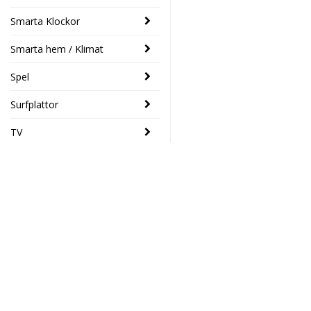
Smarta Klockor
Smarta hem / Klimat
Spel
Surfplattor
TV
SENASTE
Logitech
- 33%
POP-mus
med emoji-
Elektronikhuset Ljud&Dat
knapp Svart
Drottninggatan 39
389 SEK
259 SEK
46133 Trollhättan
Södra Drottninggatan 4
45140 Uddevalla