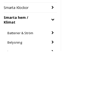
Smarta Klockor
Smarta hem /
Klimat
Batterier & Ström
Belysning
Lampor
Larm och säkerhet
Nätverk
Styrning
Värme & kyla
Elektronikhuset Ljud&Dat
Drottninggatan 39
Värme och energi
46133 Trollhättan
Södra Drottninggatan 4
Övervakning
45140 Uddevalla