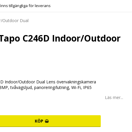
finns tillgängliga för leverans
r/Outdoor Dual
 Tapo C246D Indoor/Outdoor
D Indoor/Outdoor Dual Lens övervakningskamera
P, tvåvägsljud, panorering/lutning, Wi-Fi, IP65
Läs mer...
KÖP