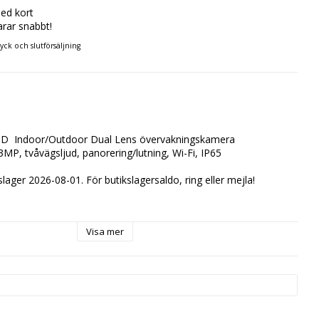
ed kort
arar snabbt!
ryck och slutförsäljning
D
D  Indoor/Outdoor Dual Lens övervakningskamera 
P, tvåvägsljud, panorering/lutning, Wi-Fi, IP65
slager 2026-08-01. För butikslagersaldo, ring eller mejla!
Visa mer