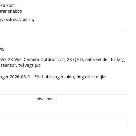
ed kort
arar snabbt!
ryck och slutförsäljning
0WS
S 2K WiFi Camera Outdoor (vit) 2K QHD, nattseende i fullfärg, 
ussensor, tvåvägsljud
lager 2026-08-01. För butikslagersaldo, ring eller mejla!
Visa mer