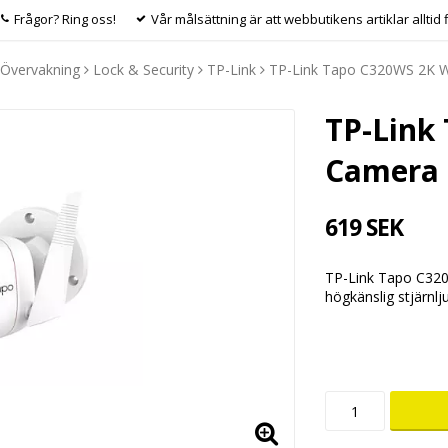
Frågor? Ring oss!
Vår målsättning är att webbutikens artiklar alltid 
Övervakning
Lock & Security
TP-Link
TP-Link Tapo C320WS 2K W
TP-Link
Camera
619 SEK
TP-Link Tapo C320W
högkänslig stjärnlj