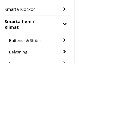
Smarta Klockor
Smarta hem /
Klimat
Batterier & Ström
Belysning
Lampor
Larm och säkerhet
Nätverk
Styrning
Värme & kyla
Elektronikhuset Ljud&Dat
Drottninggatan 39
Värme och energi
46133 Trollhättan
Södra Drottninggatan 4
Övervakning
45140 Uddevalla