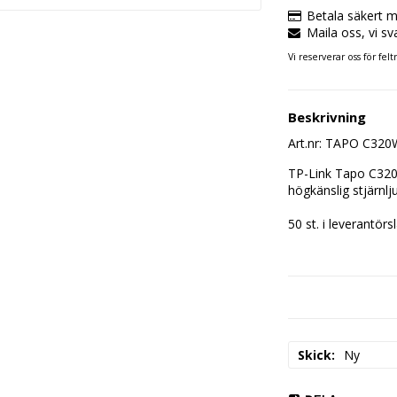
Betala säkert m
Maila oss, vi sv
Vi reserverar oss för felt
Beskrivning
Art.nr: TAPO C32
TP-Link Tapo C320W
högkänslig stjärnlj
50 st. i leverantörs
Skick
Ny