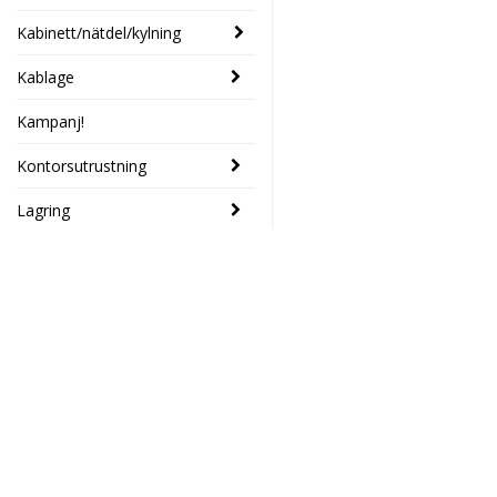
Kabinett/nätdel/kylning
Kablage
Kampanj!
Kontorsutrustning
Lagring
Ljud
Mobil/Surfplatta
tillbehör
Mobiltelefon
Elektronikhuset Ljud&Dat
Moderkort
Drottninggatan 39
46133 Trollhättan
Mus/Tangentbord/Webcam
Södra Drottninggatan 4
45140 Uddevalla