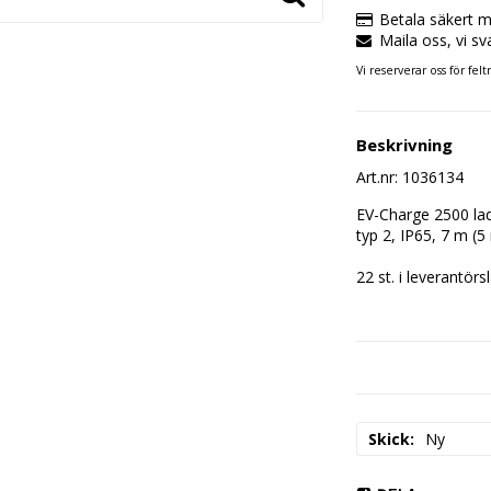
Betala säkert m
Maila oss, vi sv
Vi reserverar oss för felt
Beskrivning
Art.nr: 1036134
EV-Charge 2500 ladd
typ 2, IP65, 7 m (5
22 st. i leverantörs
Skick
Ny