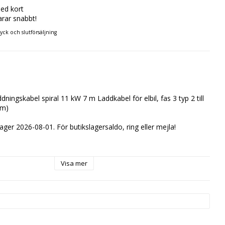
ed kort
arar snabbt!
ryck och slutförsäljning
ningskabel spiral 11 kW 7 m Laddkabel för elbil, fas 3 typ 2 till 
 m)
lager 2026-08-01. För butikslagersaldo, ring eller mejla!
Visa mer