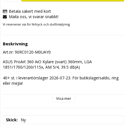
Betala säkert med kort
Maila oss, vi svarar snabbt!
Vi reserverar oss för feltryck och slutförsäljning
Beskrivning
Art.nr: 90RC0120-M0UAY0
ASUS ProArt 360 AiO Kylare (svart) 360mm, LGA 
1851/1700/1200/115x, AM 5/4, 39.5 dB(A)
40+ st. i leverantörslager 2026-07-23. För butikslagersaldo, ring 
eller mejla!
Visa mer
Skick
Ny