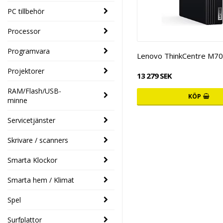
PC tillbehör
Processor
Programvara
Lenovo ThinkCentre M70
Projektorer
13 279 SEK
RAM/Flash/USB-
KÖP
minne
Servicetjänster
Skrivare / scanners
Smarta Klockor
Smarta hem / Klimat
Spel
Surfplattor