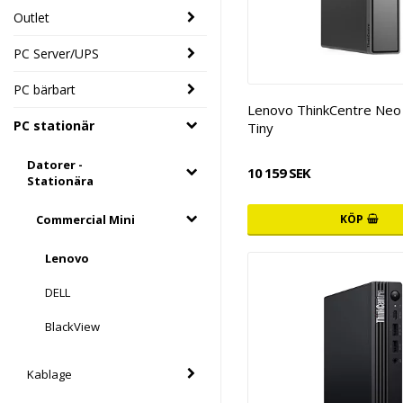
Outlet
PC Server/UPS
PC bärbart
Lenovo ThinkCentre Neo
PC stationär
Tiny
Datorer -
10 159 SEK
Stationära
Commercial Mini
KÖP
Lenovo
DELL
BlackView
Kablage