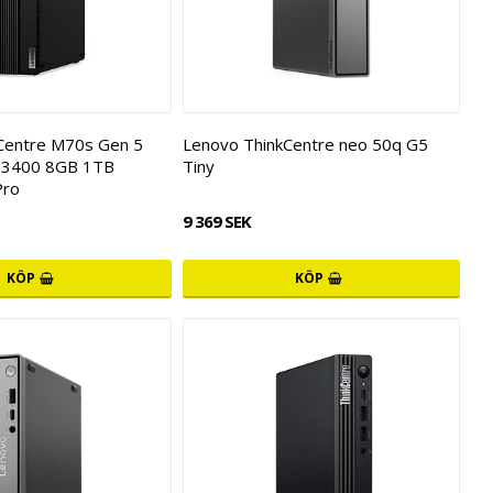
Centre M70s Gen 5
Lenovo ThinkCentre neo 50q G5
13400 8GB 1TB
Tiny
Pro
9 369 SEK
KÖP
KÖP