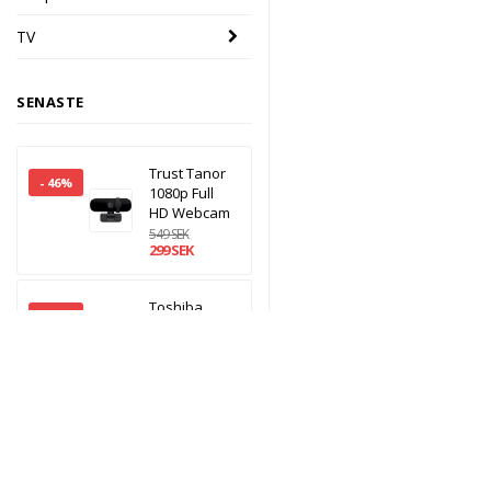
TV
SENASTE
Trust Tanor
- 46%
1080p Full
HD Webcam
549 SEK
299 SEK
Toshiba
- 14%
Canvio
Ready
Extern HDD
1TB
1 159 SEK
999 SEK
Trust Fyda
Elektronikhuset Ljud&Dat
- 50%