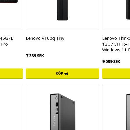
145G7E
Lenovo V100q Tiny
Lenovo Think
 Pro
12U7 SFF i5-
Windows 11 
7 339 SEK
9 099 SEK
KÖP