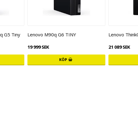
q G5 Tiny
Lenovo M90q G6 TINY
Lenovo Think
19 999 SEK
21 089 SEK
KÖP