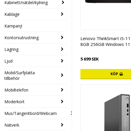
Kabinett/nätdel/kylning
Kablage
Kampanj!
Kontorsutrustning
Lenovo ThinkSmart i5-1
8GB 256GB Windows 11
Lagring
5 699 SEK
Ljud
Mobil/Surfplatta
KÖP
tillbehör
Mobiltelefon
Moderkort
Mus/Tangentbord/Webcam
Nätverk