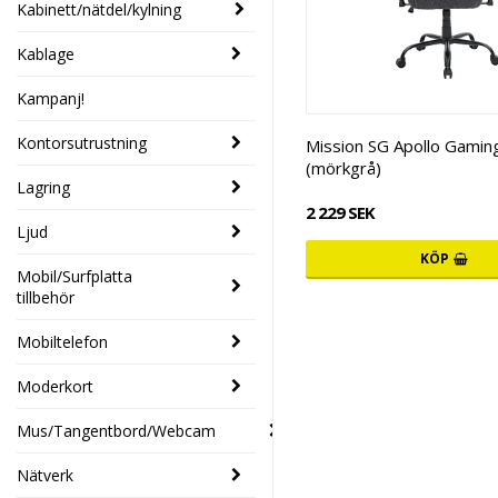
Kabinett/nätdel/kylning
Kablage
Kampanj!
Kontorsutrustning
Mission SG Apollo Gamin
(mörkgrå)
Lagring
2 229 SEK
Ljud
KÖP
Mobil/Surfplatta
tillbehör
Mobiltelefon
Moderkort
Mus/Tangentbord/Webcam
Nätverk