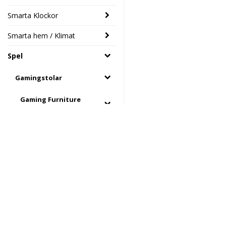
Smarta Klockor
Smarta hem / Klimat
Spel
Gamingstolar
Gaming Furniture
CHA
Mission SG
Kringutrustning
Radiostyrt &
Elektronikhuset Ljud&Dat
Leksaker
Drottninggatan 39
46133 Trollhättan
Spelkontroller
Södra Drottninggatan 4
45140 Uddevalla