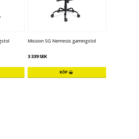
gstol
Mission SG Nemesis gamingstol
3 339 SEK
KÖP