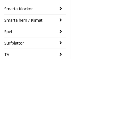
Smarta Klockor
Smarta hem / Klimat
Spel
Surfplattor
TV
SENASTE
Trust Tanor
- 46%
1080p Full
HD Webcam
Elektronikhuset Ljud&Dat
549 SEK
Drottninggatan 39
299 SEK
46133 Trollhättan
Södra Drottninggatan 4
Toshiba
45140 Uddevalla
- 14%