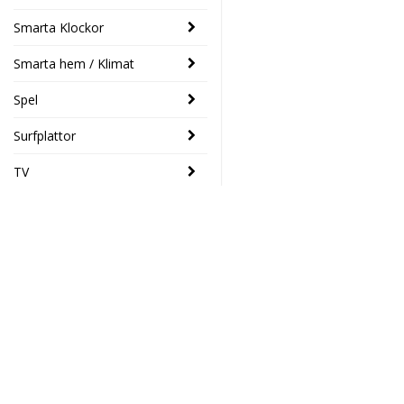
Smarta Klockor
Smarta hem / Klimat
Spel
Surfplattor
TV
SENASTE
Trust Tanor
- 46%
1080p Full
HD Webcam
Elektronikhuset Ljud&Dat
549 SEK
Drottninggatan 39
299 SEK
46133 Trollhättan
Södra Drottninggatan 4
Toshiba
45140 Uddevalla
- 14%